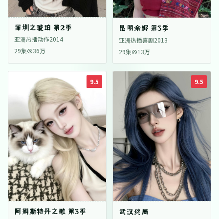
深圳之琥珀 第2季
昆明余烬 第3季
亚洲热播
动作
2014
亚洲热播
喜剧
2013
29集
36万
29集
13万
9.5
9.5