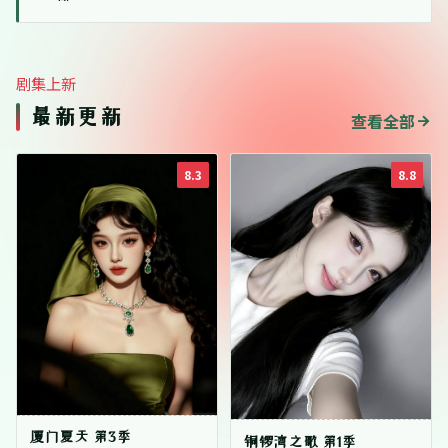
87
部
剧集上新
最新更新
查看全部
8.3
8.8