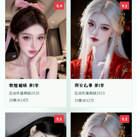
9.4
9.3
敦煌破晓 第1季
西安心事 第1季
亚洲热播
悬疑
2020
亚洲热播
悬疑
2019
38集
24万
39集
52万
9.3
9.3