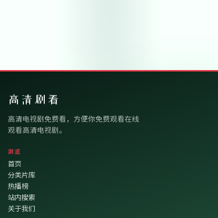
高清剧看
高清电视剧免费看
，方便你
免费观看在线
观看高清电视剧
。
浏览
首页
分类片库
热播榜
站内搜索
关于我们