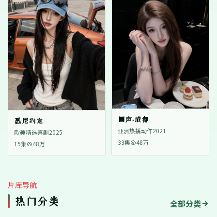
7.8
8.7
回声·成都
悉尼约定
亚洲热播
动作
2021
欧美精选
喜剧
2025
33集
48万
15集
48万
片库导航
热门分类
全部分类