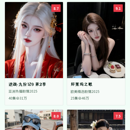
8.7
9.1
逆战·九份记9 第2季
好莱坞之歌
亚洲热播
剧情
2025
欧美精选
剧情
2025
40集
31万
25集
46万
8.0
7.5