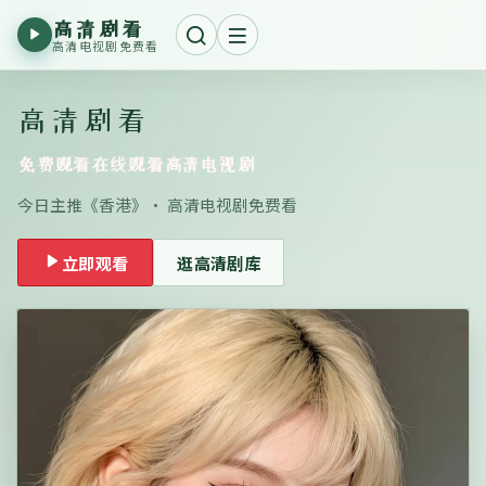
高清剧看
高清电视剧免费看
高清剧看
免费观看在线观看高清电视剧
今日主推《
苏州城南篇
》·
高清电视剧
免费看
立即观看
逛高清剧库