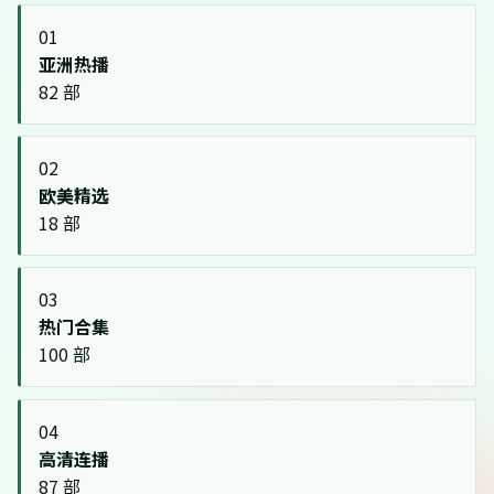
01
亚洲热播
82
部
02
欧美精选
18
部
03
热门合集
100
部
04
高清连播