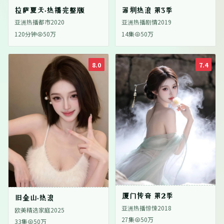
深圳热浪 第3季
拉萨夏天·热播完整版
亚洲热播
剧情
2019
亚洲热播
都市
2020
14集
50万
120分钟
50万
8.0
7.4
厦门传奇 第2季
旧金山·热浪
亚洲热播
惊悚
2018
欧美精选
家庭
2025